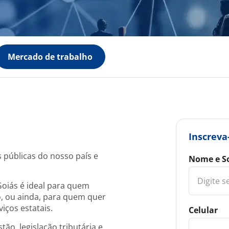
Mercado de trabalho
Inscreva
 públicas do nosso país e
Nome e S
oiás é ideal para quem
o, ou ainda, para quem quer
iços estatais.
Celular
o, legislação tributária e