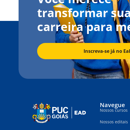
transformar su
carreira para m
Inscreva-se já no Ea
Navegue
Nossos cursos
Nossos editais