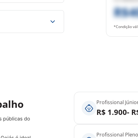
R$4
*Condição vál
balho
Profissional Júnio
R$ 1.900- R
s públicas do
Profissional Plen
Goiás é ideal