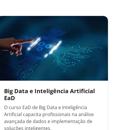
Big Data e Inteligência Artificial
Ci
EaD
O curso EaD de Big Data e Inteligência
Ciê
Artificial capacita profissionais na análise
aud
avançada de dados e implementação de
pro
soluções inteligentes.
inf