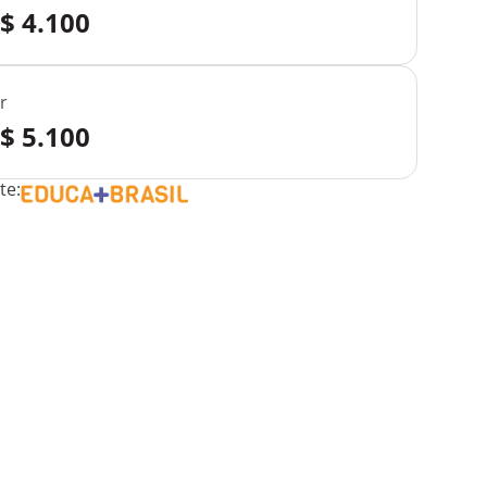
R$ 4.100
r
R$ 5.100
te: