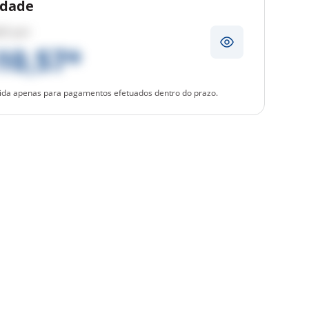
idade
21
por
10,57*
ida apenas para pagamentos efetuados dentro do prazo.