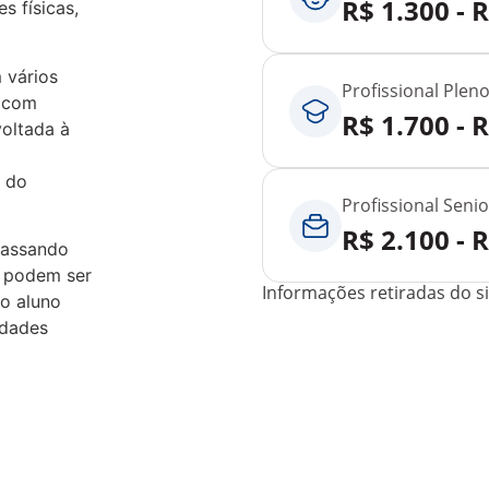
R$ 1.300 - 
s físicas,
 vários
Profissional Plen
s com
R$ 1.700 - 
voltada à
e do
Profissional Senio
R$ 2.100 - 
passando
 podem ser
Informações retiradas do si
 o aluno
idades