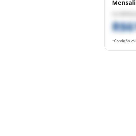
Mensal
De
R$763,
R$6
*Condição vál