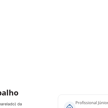
balho
Profissional Júnio
harelado) da