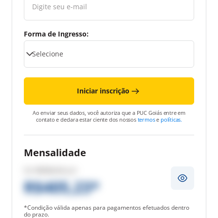
Forma de Ingresso:
Iniciar inscrição
Ao enviar seus dados, você autoriza que a PUC Goiás entre em
contato e declara estar ciente dos nossos
termos
e
políticas.
Mensalidade
De
R$506,54
por
R$405,23*
*Condição válida apenas para pagamentos efetuados dentro
do prazo.