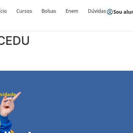
ício
Cursos
Bolsas
Enem
Dúvidas
Sou alu
 CEDU
unidade
a