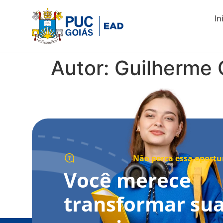
In
Autor:
Guilherme
Não perca essa oport
Você merece
transformar su